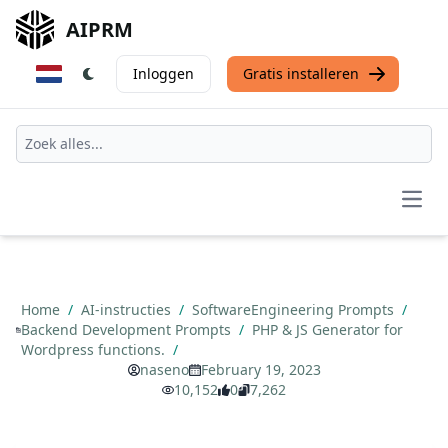
AIPRM
Inloggen
Gratis installeren
Open
Home
/
AI-instructies
/
SoftwareEngineering Prompts
/
Backend Development Prompts
/
PHP & JS Generator for
Wordpress functions.
/
naseno
February 19, 2023
10,152
0
7,262