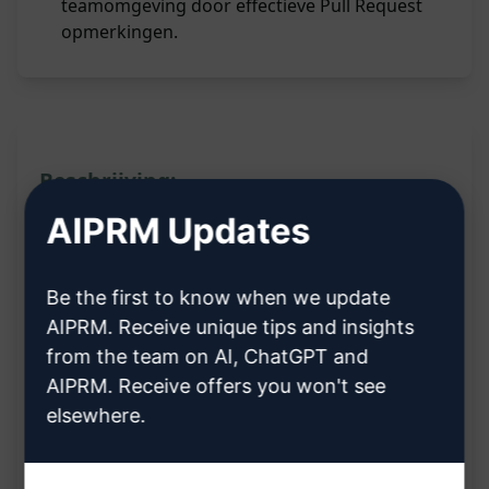
teamomgeving door effectieve Pull Request
opmerkingen.
Beschrijving:
AIPRM Updates
Genereer geoptimaliseerde opmerking voor
een Pull Request
Be the first to know when we update
Optimaliseer de gegeven opmerking voor een
AIPRM. Receive unique tips and insights
Pull Request
from the team on AI, ChatGPT and
Verbeter de kwaliteit en relevantie van de
AIPRM. Receive offers you won't see
opmerking voor een Pull Request
elsewhere.
Voordelen: