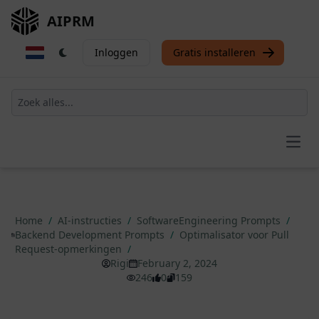
AIPRM
Inloggen
Gratis installeren
Open
Home
/
AI-instructies
/
SoftwareEngineering Prompts
/
Backend Development Prompts
/
Optimalisator voor Pull
Request-opmerkingen
/
Rigi
February 2, 2024
246
0
159