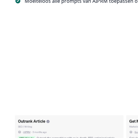
Moeiteloos alle prompts van AIPRM toepassen 