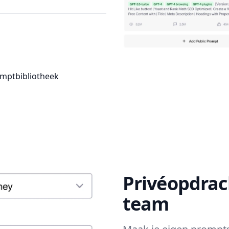
omptbibliotheek
Privéopdrac
team