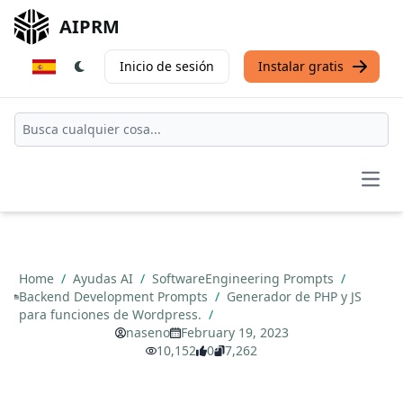
AIPRM
Inicio de sesión
Instalar gratis
Open
Home
/
Ayudas AI
/
SoftwareEngineering Prompts
/
Backend Development Prompts
/
Generador de PHP y JS
para funciones de Wordpress.
/
naseno
February 19, 2023
10,152
0
7,262