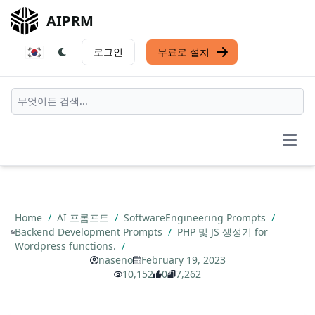
AIPRM
로그인
무료로 설치
Open
Home
/
AI 프롬프트
/
SoftwareEngineering Prompts
/
Backend Development Prompts
/
PHP 및 JS 생성기 for
Wordpress functions.
/
naseno
February 19, 2023
10,152
0
7,262