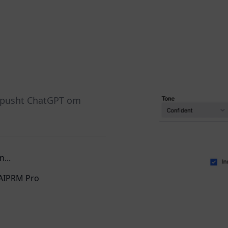
e pusht ChatGPT om
...
 AIPRM Pro