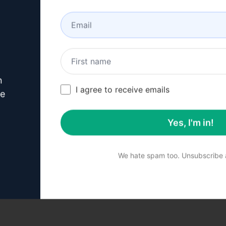
Gezien op
Forbes
MSN
n
View Media Link 1
View Media Link 1
I agree to receive emails
ve
View Media Link 2
View Media Link 2
View Media Link 3
View Media Link 3
Yes, I'm in!
View Media Link 4
View Media Link 4
View Media Link 5
View Media Link 5
We hate spam too. Unsubscribe a
y Record UK
Mirror UK
ZDNet 
View Media Link 6
Media Link 1
View Media Link 1
View Media L