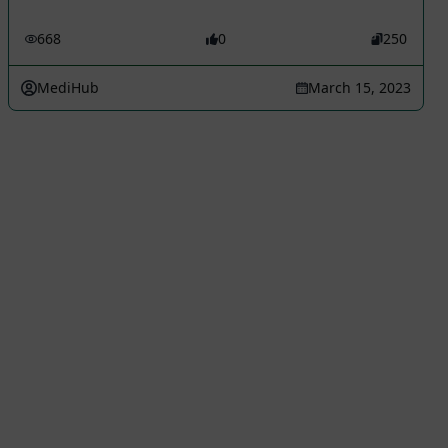
668
0
250
MediHub
March 15, 2023