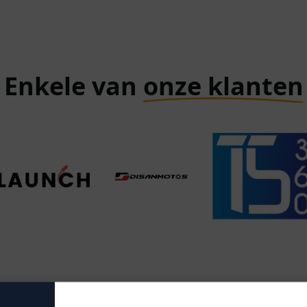
Enkele van
onze klanten