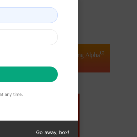
Zapier
Seeking Alpha
View Media Link 1
View Media Link 1
t any time.
DE
The US Sun
ink 1
View Media Link 1
Go away, box!