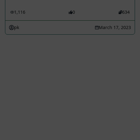
1,116
0
634
pk
March 17, 2023