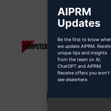
AIPRM
Updates
Computer Woche
Upwork
DE
Be the first to know whe
View Media Link 1
we update AIPRM. Recei
View Media Link 1
unique tips and insights
from the team on AI,
ChatGPT and AIPRM.
Receive offers you won't
see elsewhere.
Liverpool Echo UK
Dail
View Media Link 1
View 