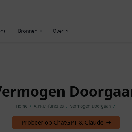
en)
Bronnen
Over
Vermogen Doorgaa
Home
/
AIPRM-functies
/
Vermogen Doorgaan
/
Probeer op ChatGPT & Claude