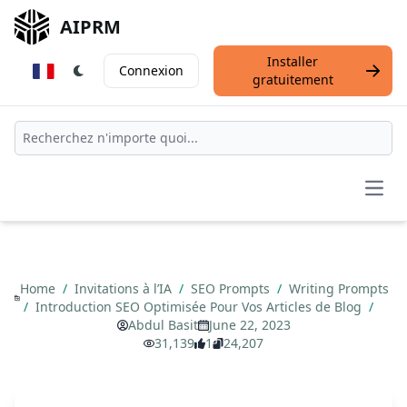
AIPRM
Installer
Connexion
gratuitement
Open
Home
/
Invitations à l’IA
/
SEO Prompts
/
Writing Prompts
/
Introduction SEO Optimisée Pour Vos Articles de Blog
/
Abdul Basit
June 22, 2023
31,139
1
24,207