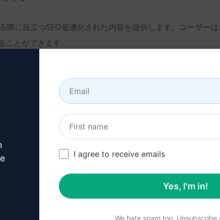
成する際に役立つSEO最適化された内容を提供します。ユーザ
ることができます。
を引き付ける魅力的な内容を作成
ながらブログ記事の品質を向上
n
I agree to receive emails
ve
Yes, I'm in!
きる
We hate spam too. Unsubscribe a