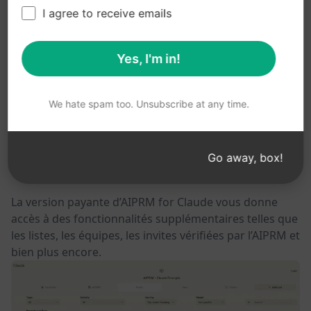
I agree to receive emails
Home
/
Produits AIPRM
/
AIPRM for Claude
Démarrer gratuitement avec plus de 4 500 invites
/
Yes, I'm in!
Installer AIPRM pour Claude
We hate spam too. Unsubscribe at any time.
L’édition gratuite d’AIPRM for Claude vous permet
Go away, box!
d’utiliser des milliers d’invites communautaires.
La version payante d’AIPRM for Claude vous donne
accès à des fonctionnalités supplémentaires telles que
les listes, les équipes, les invites vérifiées par l’AIPRM et
bien plus encore.