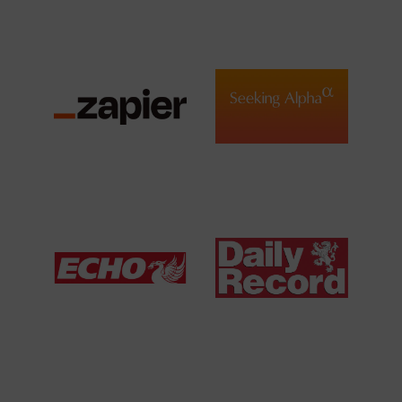
View Media Link 4
View Media Link 4
View Media Link 5
View Media Link 5
Zapier
Seeking Alpha
View Media Link 6
View Media Link 1
View Media Link 1
Liverpool Echo UK
Daily Record UK
View Media Link 1
View Media Link 1
Mirror UK
ZDNet DE