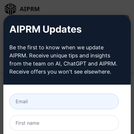
AIPRM
Installer
Connexion
AIPRM Updates
gratuitement
Be the first to know when we update
AIPRM. Receive unique tips and insights
from the team on AI, ChatGPT and AIPRM.
Open
Receive offers you won't see elsewhere.
AIPRM for Claude
Démarrer gratuitement
avec plus de 4 500 invites