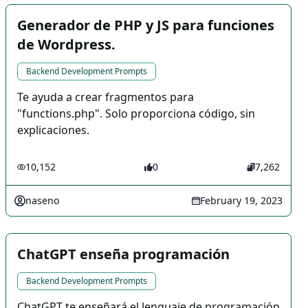
Generador de PHP y JS para funciones
de Wordpress.
Backend Development Prompts
Te ayuda a crear fragmentos para
"functions.php". Solo proporciona código, sin
explicaciones.
10,152
0
7,262
naseno
February 19, 2023
ChatGPT enseña programación
Backend Development Prompts
ChatGPT te enseñará el lenguaje de programación