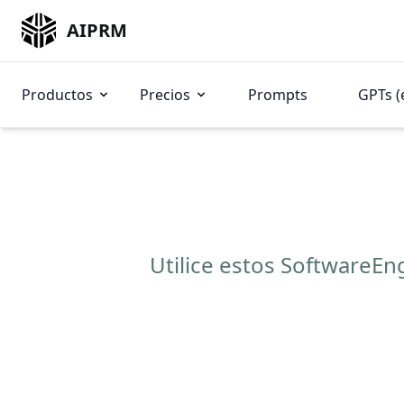
AIPRM
Productos
Precios
Prompts
GPTs (
Utilice estos SoftwareE