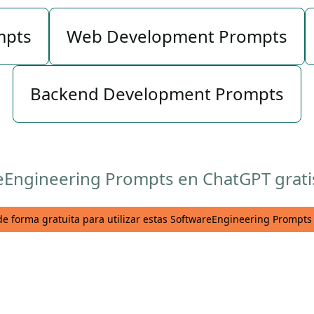
mpts
Web Development Prompts
Backend Development Prompts
reEngineering Prompts en ChatGPT grati
de forma gratuita para utilizar estas SoftwareEngineering Prompt