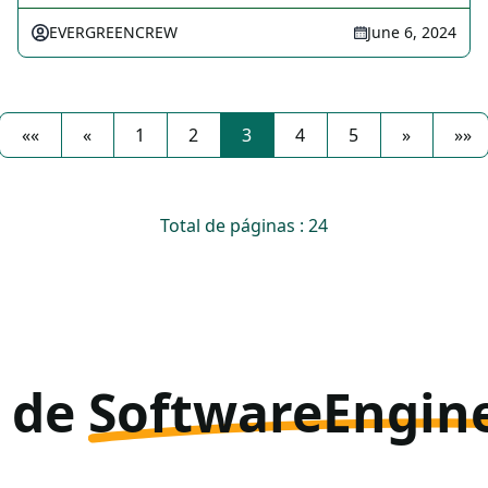
EVERGREENCREW
June 6, 2024
««
«
1
2
3
4
5
»
»»
Total de páginas : 24
s de
SoftwareEngin