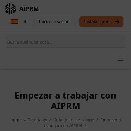
AIPRM
Inicio de sesión
Instalar gratis
Open
Empezar a trabajar con
AIPRM
Home
/
Tutoriales
/
Guía de inicio rápido
/
Empezar a
trabajar con AIPRM
/