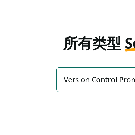
所有类型
S
Version Control Pro