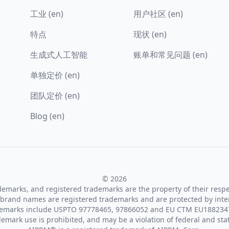
工业 (en)
用户社区 (en)
特点
现状 (en)
生成式人工智能
账单和常见问题 (en)
单独定价 (en)
团队定价 (en)
Blog (en)
© 2026
ademarks, and registered trademarks are the property of their resp
brand names are registered trademarks and are protected by inte
demarks include USPTO 97778465, 97866052 and EU CTM EU188234
emark use is prohibited, and may be a violation of federal and sta