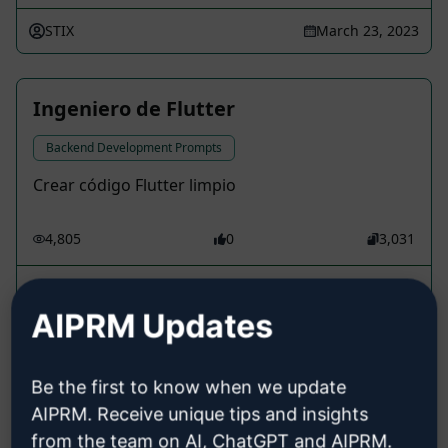
STIX
March 23, 2023
Ingeniero de Flutter
Backend Development Prompts
Crear código Flutter limpio
4,805
0
3,031
Tushar Asodariya
August 12, 2023
AIPRM Updates
Desarrollador de Flutter
Be the first to know when we update
Text Editor Prompts
AIPRM. Receive unique tips and insights
from the team on AI, ChatGPT and AIPRM.
Enfocado en desarrollo móvil, incluyendo iOS y