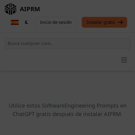
AIPRM
Inicio de sesión
Instalar gratis
Open
Utilice estos SoftwareEngineering Prompts en
ChatGPT gratis después de instalar AIPRM.