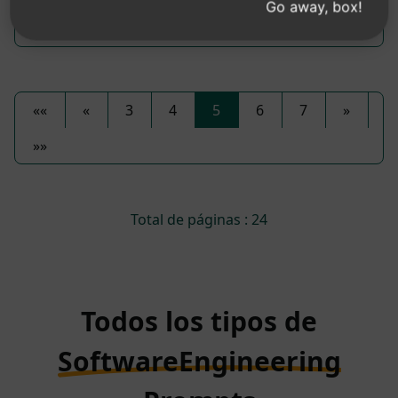
Go away, box!
Haseeb Mir
March 12, 2026
««
«
3
4
5
6
7
»
»»
Total de páginas : 24
Todos los tipos de
SoftwareEngineering