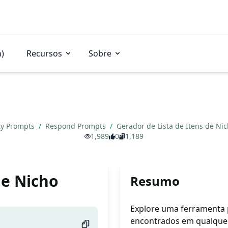
n)
Recursos
Sobre
ity Prompts
/
Respond Prompts
/
Gerador de Lista de Itens de Ni
1,989
0
1,189
de Nicho
Resumo
Explore uma ferramenta 
encontrados em qualquer 