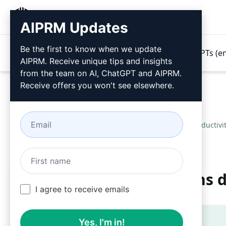
AIPRM
AIPRM Updates
Be the first to know when we update
Produtos
Preços
Prompts
GPTs (e
AIPRM. Receive unique tips and insights
from the team on AI, ChatGPT and AIPRM.
Receive offers you won't see elsewhere.
Home
/
Prompts de IA
/
Productiv
Gerador de Lista de Itens 
I agree to receive emails
Teaser
Yes, I'm in!