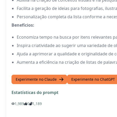
Auxilia na criação de conceitos visuais e na pesqui
Facilita a geração de ideias para fotografias, ilust
Personalização completa da lista conforme a nece
Benefícios:
Economiza tempo na busca por itens relevantes p
Inspira criatividade ao sugerir uma variedade de o
Ajuda a aprimorar a qualidade e originalidade de c
Aumenta a eficiência na criação de listas de pala
Experimente no Claude
Experimente no ChatGPT
Estatísticas do prompt
1,989
0
1,189