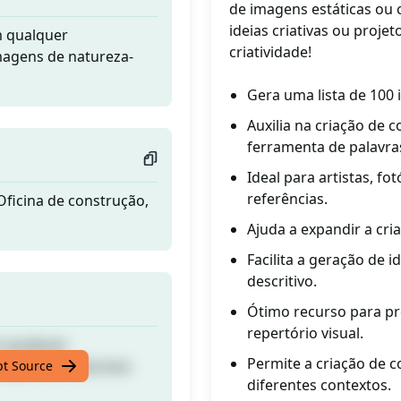
de imagens estáticas ou 
ideias criativas ou proje
m qualquer
criatividade!
magens de natureza-
Gera uma lista de 100
Auxilia na criação de
ferramenta de palavra
Ideal para artistas, f
referências.
 Oficina de construção,
Ajuda a expandir a cria
Facilita a geração de 
descritivo.
Ótimo recurso para pro
repertório visual.
m qualquer
Permite a criação de c
magens de natureza-
pt Source
diferentes contextos.