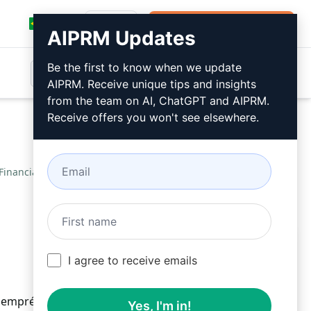
Entrar
Instalar Gratuitamente
AIPRM Updates
Be the first to know when we update
AIPRM. Receive unique tips and insights
from the team on AI, ChatGPT and AIPRM.
Receive offers you won't see elsewhere.
e Financiamento PARA SBA
/
Rahul
June 30, 2023
Instalar Gratuitamente
I agree to receive emails
de empréstimo e elegibilidade de financiamento para
Yes, I'm in!