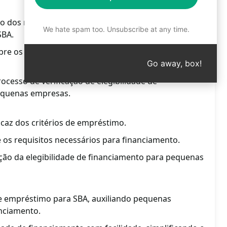
o dos requisitos de empréstimo e elegibilidade de
We hate spam too. Unsubscribe at any time.
SBA.
bre os critérios necessários para obter empréstimos
Go away, box!
rocesso de verificação de elegibilidade de
equenas empresas.
ficaz dos critérios de empréstimo.
 os requisitos necessários para financiamento.
ação da elegibilidade de financiamento para pequenas
 de empréstimo para SBA, auxiliando pequenas
nciamento.