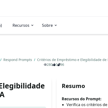
n)
Recursos
Sobre
/
Respond Prompts
/
Critérios de Empréstimo e Elegibilidade d
280
0
96
Elegibilidade
Resumo
BA
Recursos do Prompt:
Verifica os critérios 