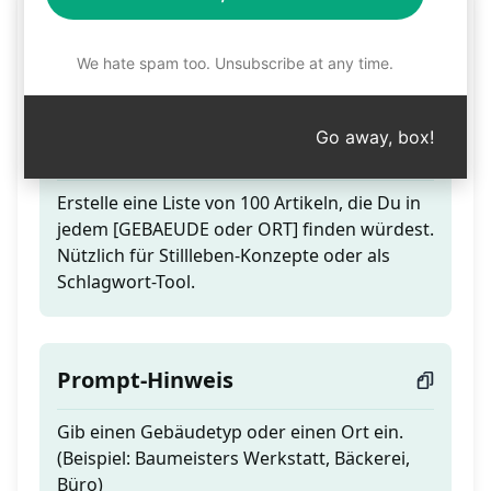
Generator für
Nischenartikel-Liste
We hate spam too. Unsubscribe at any time.
Go away, box!
Teaser
Erstelle eine Liste von 100 Artikeln, die Du in
jedem [GEBAEUDE oder ORT] finden würdest.
Nützlich für Stillleben-Konzepte oder als
Schlagwort-Tool.
Prompt-Hinweis
Gib einen Gebäudetyp oder einen Ort ein.
(Beispiel: Baumeisters Werkstatt, Bäckerei,
Büro)