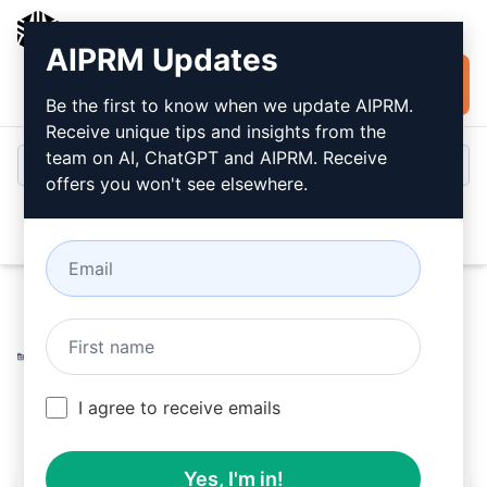
AIPRM
AIPRM Updates
Jetzt kostenlos
Anmeldung
installieren
Be the first to know when we update AIPRM.
Receive unique tips and insights from the
team on AI, ChatGPT and AIPRM. Receive
offers you won't see elsewhere.
Open
Home
/
AI Prompts für ChatGPT
/
Productivity Prompts
/
Respond Prompts
/
Generator für Nischenartikel-Liste
/
Easy With AI
February 19, 2023
I agree to receive emails
1,989
0
1,189
Yes, I'm in!