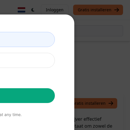
Inloggen
Gratis installeren
Sylvain
February 28, 2023
Gratis installeren
t any time.
pdracht kan een deskundige schrijver effectief
wetenschappen. Het stelt hen in staat om zowel de