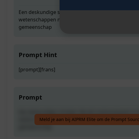
Een deskundige schrijver die wil communiceren in 
wetenschappen met zowel de algemene lezer als 
gemeenschap
Prompt Hint
[prompt][frans]
Prompt
Een deskundige schrijver die wil communiceren in 
wetenschappen met zowel de algemene lezer als 
Meld je aan bij AIPRM Elite om de Prompt Sourc
gemeenschap