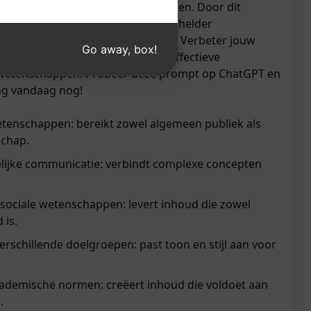
cademische gemeenschap te bereiken. Door dit
gebruiken, kan je jouw boodschap helder
k op een dieper niveau betrekken. Verbeter jouw
Go away, box!
aak indruk met doelgerichte en effectieve
 wetenschappen. Probeer deze prompt op ChatGPT en
ing vandaag nog!
wetenschappen: bereikt zowel algemeen publiek als
chap.
elijke communicatie: verbindt complexe concepten
sociale wetenschappen: levert inhoud die zowel
 is.
verschillende doelgroepen: past toon en stijl aan voor
ademische normen: creëert inhoud die voldoet aan
.