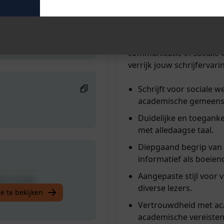
algemene lezer als de a
krachtige instrument te 
de sociale
overbrengen en je publie
de academische
schrijfvaardigheden en m
communicatie in sociale
verrijk jouw schrijfervar
Schrijft voor sociale 
academische gemeens
Duidelijke en toegank
met alledaagse taal.
Diepgaand begrip van 
informatief als boeiend
Aangepaste stijl voor 
de sociale
diverse lezers.
de academische
e te bekijken
Vertrouwdheid met ac
academische vereisten