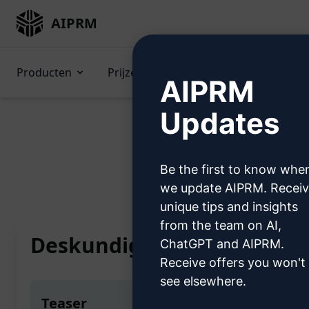
AIPRM
Producten
Prijzen
Prompts
GPTs (
AIPRM
Updates
Be the first to know whe
Home
/
AI-instructies
we update AIPRM. Recei
unique tips and insights
from the team on AI,
Deskundige schrijver
ChatGPT and AIPRM.
Receive offers you won't
see elsewhere.
Teaser