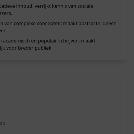
tieve inhoud: verrijkt kennis van sociale
ezers.
len van complexe concepten: maakt abstracte ideeën
een.
n academisch en populair schrijven: maakt
jk voor breder publiek.
hap