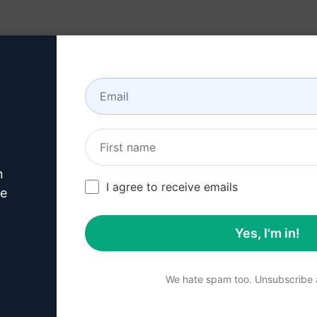
en)
Bronnen
Over
n
/
Unsure Prompts
/
Writing Prompts
/
Deskundige schrijver
/
I agree to receive emails
4,250
0
2,018
ve
Yes, I'm in!
Samenvatting
We hate spam too. Unsubscribe a
Met deze slimme schrijfo
communiceren in sociale 