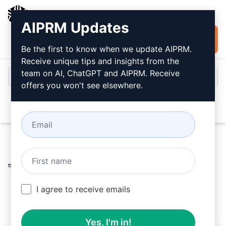
AIPRM
AIPRM Updates
Installare
Accesso
gratuitamente
Be the first to know when we update AIPRM.
Receive unique tips and insights from the
team on AI, ChatGPT and AIPRM. Receive
offers you won't see elsewhere.
Open
Home
/
Prompt dell’intelligenza artificiale
/
Unsure
Prompts
/
Writing Prompts
/
Scrittore competente
/
Sylvain
February 28, 2023
I agree to receive emails
4,250
0
2,018
Yes, I'm in!