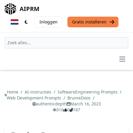
AIPRM
Inloggen
Gratis installeren
Open
Home
/
AI-instructies
/
SoftwareEngineering Prompts
/
Web Development Prompts
/
BruineDoos
/
authenticdepth
March 16, 2023
316
0
187