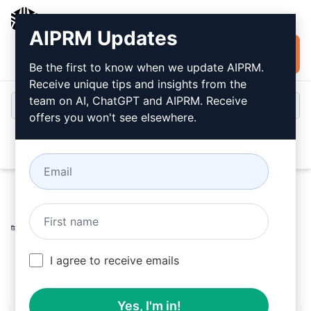
AIPRM
AIPRM Updates
Installer
Connexion
gratuitement
Be the first to know when we update AIPRM.
Receive unique tips and insights from the
team on AI, ChatGPT and AIPRM. Receive
offers you won't see elsewhere.
Open
Home
/
Invitations à l’IA
/
SoftwareEngineering Prompts
/
Web Development Prompts
/
Boîte Brune
/
authenticdepth
March 16, 2023
I agree to receive emails
316
0
187
Yes, I'm in!