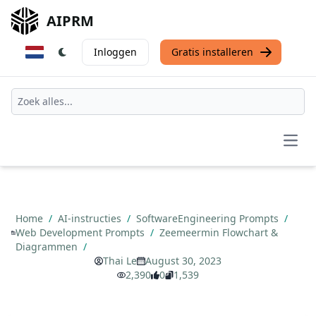
AIPRM
Inloggen
Gratis installeren
Open
Home
/
AI-instructies
/
SoftwareEngineering Prompts
/
Web Development Prompts
/
Zeemeermin Flowchart &
Diagrammen
/
Thai Le
August 30, 2023
2,390
0
1,539