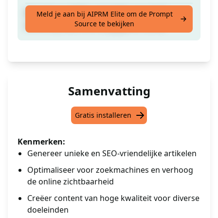
[Schrijf een 100% uniek SEO-vriendelijk
Meld je aan bij AIPRM Elite om de Prompt
Source te bekijken
artikel op basis van de gegeven tekst]
Samenvatting
Gratis installeren
Kenmerken:
Genereer unieke en SEO-vriendelijke artikelen
Optimaliseer voor zoekmachines en verhoog
de online zichtbaarheid
Creëer content van hoge kwaliteit voor diverse
doeleinden