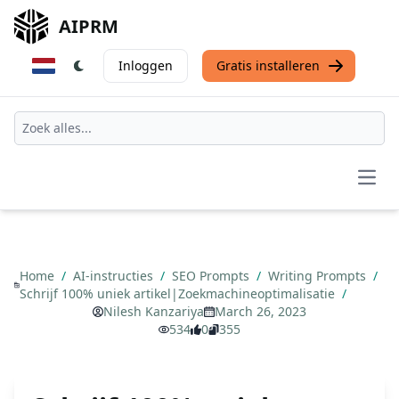
AIPRM
Inloggen
Gratis installeren
Open
Home
/
AI-instructies
/
SEO Prompts
/
Writing Prompts
/
Schrijf 100% uniek artikel|Zoekmachineoptimalisatie
/
Nilesh Kanzariya
March 26, 2023
534
0
355