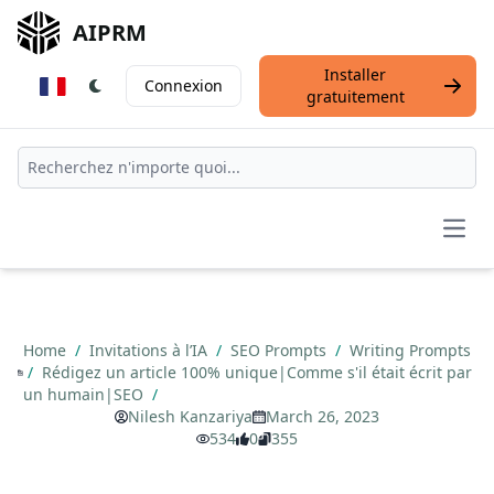
AIPRM
Installer
Connexion
gratuitement
Open
Home
/
Invitations à l’IA
/
SEO Prompts
/
Writing Prompts
/
Rédigez un article 100% unique|Comme s'il était écrit par
un humain|SEO
/
Nilesh Kanzariya
March 26, 2023
534
0
355