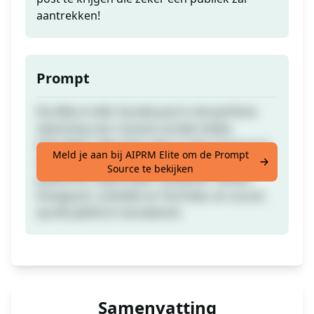
aantrekken!
Prompt
De Alles-in-één Sociale post is de perfecte
oplossing voor al jouw sociale media
behoeften. Met deze alles-in-één tool kun je
Meld je aan bij AIPRM Elite om de Prompt
eenvoudig inhoud plaatsen op meerdere
Source te bekijken
platforms, waaronder Facebook, Twitter,
Instagram, LinkedIn en YouTube, en succes
op elk platform verzekeren.
Samenvatting