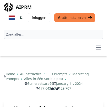
AIPRM
Inloggen
Gratis installeren
Open
Home
/
AI-instructies
/
SEO Prompts
/
Marketing
Prompts
/
Alles-in-één Sociale post
/
Somersetsara99
January 11, 2024
177,643
3
129,707