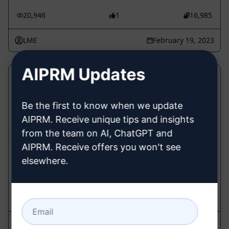
20,946
1
16,985
LME
February 19, 2023
AIPRM Updates
Boeiende LinkedIn-berichtinhoud met
SEO
Be the first to know when we update
Marketing Prompts
AIPRM. Receive unique tips and insights
from the team on AI, ChatGPT and
Maak SEO-vriendelijke, menselijk geschreven
LinkedIn-bericht met 'Emojies & 10 gerelateerde
AIPRM. Receive offers you won't see
Hashtags'. 100% origineel en vrij van plagiaat.
elsewhere.
Upvote dit als je het leuk vond :)
16,649
1
11,131
MiniDreams
June 20, 2023