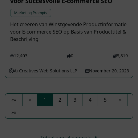
voor Succesvolle E-commerce SEO
Marketing Prompts
Het creëren van Winstgevende Productinformatie
voor E-commerce SEO op Basis van Producttitel &
Beschrijving
12,403
0
8,819
Ai Creatives Web Solutions LLP
November 20, 2023
««
«
1
2
3
4
5
»
»»
Totaal aantal pagina's : 6