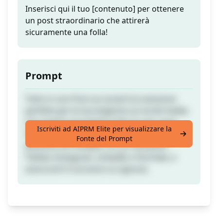
Inserisci qui il tuo [contenuto] per ottenere
un post straordinario che attirerà
sicuramente una folla!
Prompt
Tutto in uno Post sui social è la soluzione
perfetta per le tue esigenze sui social media.
Con questo strumento tutto-in-uno, puoi
Iscriviti ad AIPRM Elite per visualizzare la
facilmente pubblicare contenuti su
Fonte del Prompt
piattaforme multiple, tra cui Facebook,
Twitter, Instagram, LinkedIn e YouTube, e
assicurarti il successo su ognuna.