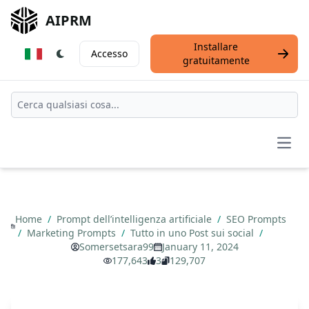
AIPRM
Installare
Accesso
gratuitamente
Open
Home
/
Prompt dell’intelligenza artificiale
/
SEO Prompts
/
Marketing Prompts
/
Tutto in uno Post sui social
/
Somersetsara99
January 11, 2024
177,643
3
129,707