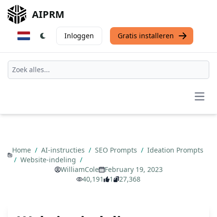
AIPRM
Inloggen
Gratis installeren
Open
Home
/
AI-instructies
/
SEO Prompts
/
Ideation Prompts
/
Website-indeling
/
WilliamCole
February 19, 2023
40,191
1
27,368