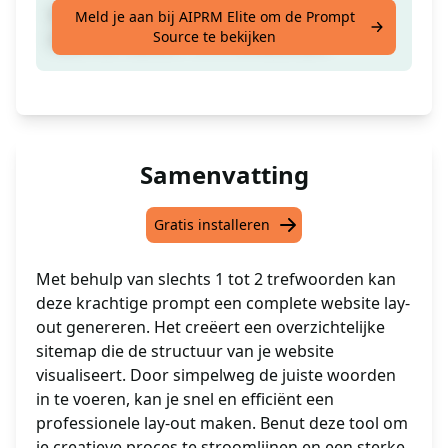
Maak een website-indeling (Sitemap) op
Meld je aan bij AIPRM Elite om de Prompt
Source te bekijken
basis van slechts 1 of 2 trefwoorden.
Samenvatting
Gratis installeren
Met behulp van slechts 1 tot 2 trefwoorden kan
deze krachtige prompt een complete website lay-
out genereren. Het creëert een overzichtelijke
sitemap die de structuur van je website
visualiseert. Door simpelweg de juiste woorden
in te voeren, kan je snel en efficiënt een
professionele lay-out maken. Benut deze tool om
je creatieve proces te stroomlijnen en een sterke