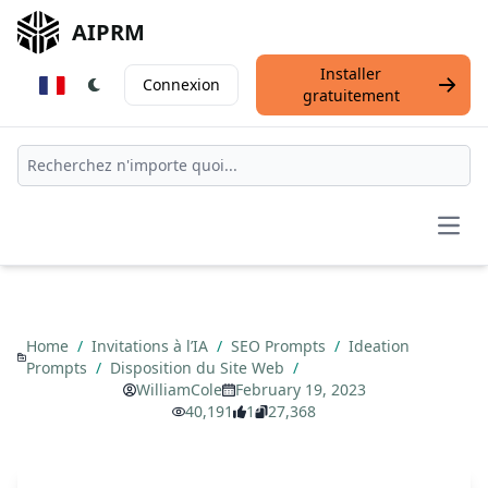
AIPRM
Installer
Connexion
gratuitement
Open
Home
/
Invitations à l’IA
/
SEO Prompts
/
Ideation
Prompts
/
Disposition du Site Web
/
WilliamCole
February 19, 2023
40,191
1
27,368