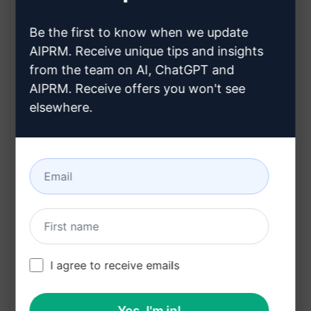
Minimaliseert het aantal benodigde
Be the first to know when we update
productkenmerken door ChatGPT
AIPRM. Receive unique tips and insights
Biedt inzicht in de behoeften van uw
from the team on AI, ChatGPT and
doelgroep
AIPRM. Receive offers you won't see
elsewhere.
Voordelen van het Gebruik van de
ChatGPT Prompt:
Verhoogt conversies door gerichte
productbeschrijvingen
Optimaliseert marketinginspanningen met
klantgerichte benaderingen
Bespaart tijd en moeite bij het identificeren
I agree to receive emails
van belangrijke productkenmerken
Verbetert de klanttevredenheid door
Yes, I'm in!