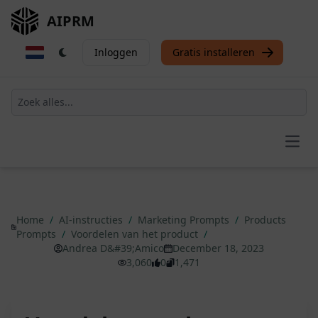
AIPRM
Inloggen
Gratis installeren
Open
Home
/
AI-instructies
/
Marketing Prompts
/
Products
Prompts
/
Voordelen van het product
/
Andrea D&#39;Amico
December 18, 2023
3,060
0
1,471