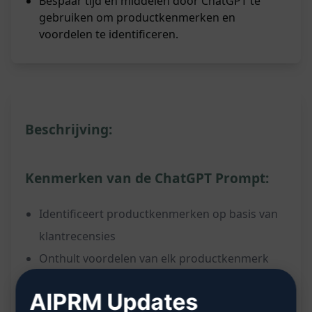
Bespaar tijd en middelen door ChatGPT te
gebruiken om productkenmerken en
voordelen te identificeren.
Beschrijving:
Kenmerken van de ChatGPT Prompt:
Identificeert productkenmerken op basis van
klantrecensies
Onthult voordelen van elk productkenmerk
Helpt bij het maken van overtuigende
AIPRM Updates
productbeschrijvingen