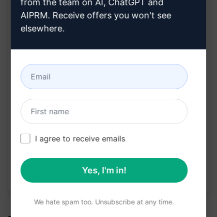
from the team on AI, ChatGPT and
了解每个产品优势的价值及益处
AIPRM. Receive offers you won't see
节省时间和精力，提高工作效率
elsewhere.
优化产品描述，吸引更多潜在客户点击购买
在克劳德上试用
试用 ChatGPT
提示统计
3,060
0
1,471
I agree to receive emails
请注意：上述说明未经审核，不准确。为了更好地了
解将生成的内容，我们建议免费安装 AIPRM 并试用
Yes, I'm in!
提示。
We hate spam too. Unsubscribe at any time.