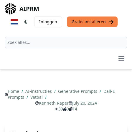
AIPRM
Inloggen
Gratis installeren
Open
Home
/
AI-instructies
/
Generative Prompts
/
Dall-E
Prompts
/
Vetbal
/
Kenneth Raper
July 20, 2024
39
0
14