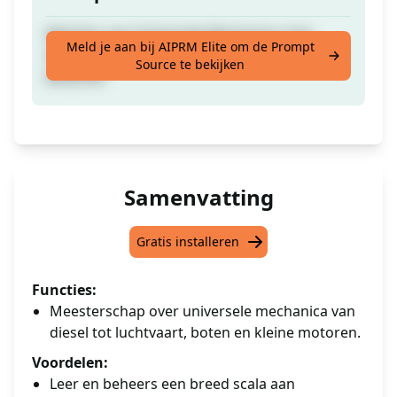
Meester van Universele Mechanica: Van
Meld je aan bij AIPRM Elite om de Prompt
Diesel tot Luchtvaart, Boten en Kleine
Source te bekijken
Motoren
Samenvatting
Gratis installeren
Functies:
Meesterschap over universele mechanica van
diesel tot luchtvaart, boten en kleine motoren.
Voordelen:
Leer en beheers een breed scala aan