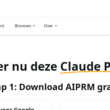
en)
Bronnen
Over
er nu deze
Claude 
ap 1: Download AIPRM gra
voor Google