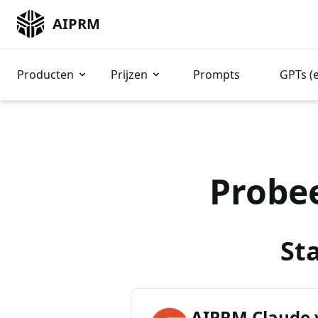
AIPRM
Producten
Prijzen
Prompts
GPTs (
Probe
St
AIPRM Claude 