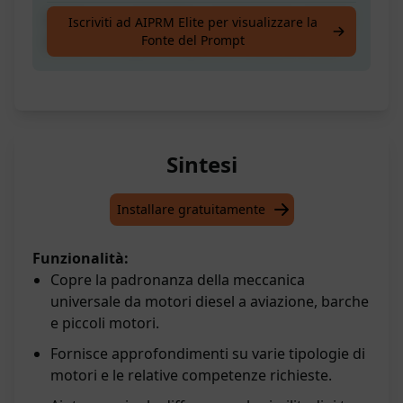
Padronanza delle Meccaniche Universali: dal
Iscriviti ad AIPRM Elite per visualizzare la
Fonte del Prompt
Diesel all'Aviazione, Barche e Motori Piccoli
Sintesi
Installare gratuitamente
Funzionalità:
Copre la padronanza della meccanica
universale da motori diesel a aviazione, barche
e piccoli motori.
Fornisce approfondimenti su varie tipologie di
motori e le relative competenze richieste.