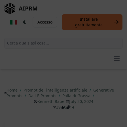
AIPRM
Installare
Accesso
gratuitamente
Open
Home
/
Prompt dell’intelligenza artificiale
/
Generative
Prompts
/
Dall-E Prompts
/
Palla di Grassa
/
Kenneth Raper
July 20, 2024
39
0
14