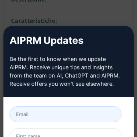
Caratteristiche:
Copre una vasta gamma di argomenti: dal
AIPRM Updates
diesel all'aviazione, dai motori marini ai motori
piccoli.
Be the first to know when we update
Approfondisce le competenze meccaniche
AIPRM. Receive unique tips and insights
universali per una varietà di veicoli e motori.
from the team on AI, ChatGPT and AIPRM.
Receive offers you won't see elsewhere.
Offre conoscenze dettagliate su motori di
diversi settori, inclusi quelli utilizzati in
aviazione, imbarcazioni e motori di piccole
dimensioni.
Fornisce informazioni su manutenzione,
riparazioni e funzionamento di motori in