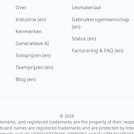
Over
Lesmateriaal
Industrie (en)
Gebruikersgemeenschap
(en)
Kenmerken
Status (en)
Generatieve AI
Facturering & FAQ (en)
Soloprijzen (en)
Teamprijzen (en)
Blog (en)
© 2026
ademarks, and registered trademarks are the property of their resp
brand names are registered trademarks and are protected by inte
demarks include USPTO 97778465, 97866052 and EU CTM EU188234