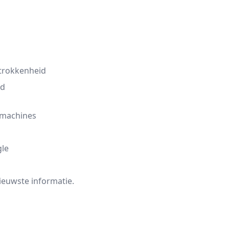
etrokkenheid
ud
kmachines
gle
ieuwste informatie.