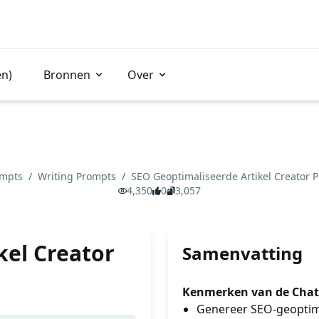
en)
Bronnen
Over
ompts
/
Writing Prompts
/
SEO Geoptimaliseerde Artikel Creator
4,350
0
3,057
kel Creator
Samenvatting
Kenmerken van de ChatG
Genereer SEO-geoptima