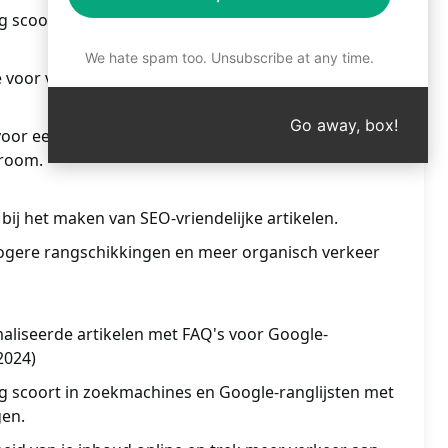
g scoort in zoekmachines en verhoog de online
We hate spam too. Unsubscribe at any time.
e voor verbeterde zoekresultaten en betere
Go away, box!
voor een hogere positie in Google en verhoog de
troom.
 bij het maken van SEO-vriendelijke artikelen.
ogere rangschikkingen en meer organisch verkeer
liseerde artikelen met FAQ's voor Google-
2024)
g scoort in zoekmachines en Google-ranglijsten met
gen.