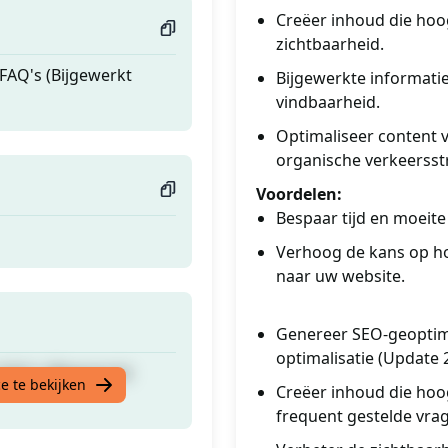
Creëer inhoud die hoo
zichtbaarheid.
FAQ's (Bijgewerkt
Bijgewerkte informati
vindbaarheid.
Optimaliseer content 
organische verkeerss
Voordelen:
Bespaar tijd en moeite
Verhoog de kans op h
naar uw website.
Genereer SEO-geoptima
optimalisatie (Update 
FAQ's (Bijgewerkt
e te bekijken
Creëer inhoud die hoo
frequent gestelde vra