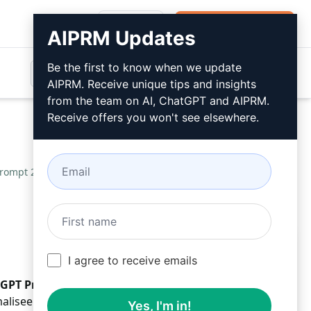
Inloggen
Gratis installeren
AIPRM Updates
Be the first to know when we update
AIPRM. Receive unique tips and insights
from the team on AI, ChatGPT and AIPRM.
Receive offers you won't see elsewhere.
 Prompt 2024
/
Edd Parker
March 12, 2026
Gratis installeren
I agree to receive emails
PT Prompt voor SEO-geoptimaliseerde artikelen:
liseerde content met FAQ's voor Google in 2024.
Yes, I'm in!