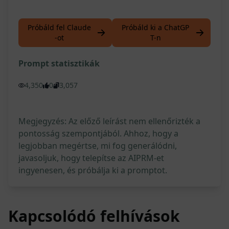
Próbáld fel Claude
Próbáld ki a ChatGP
-ot
T-n
Prompt statisztikák
4,350
0
3,057
Megjegyzés: Az előző leírást nem ellenőrizték a
pontosság szempontjából. Ahhoz, hogy a
legjobban megértse, mi fog generálódni,
javasoljuk, hogy telepítse az AIPRM-et
ingyenesen, és próbálja ki a promptot.
Kapcsolódó felhívások