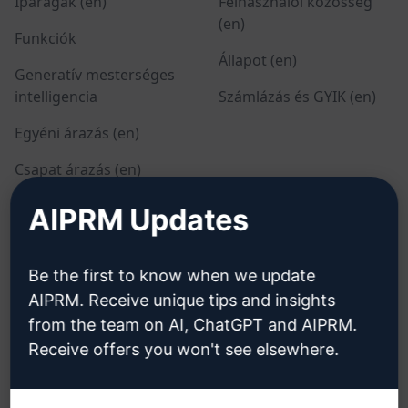
Iparágak (en)
Felhasználói közösség
(en)
Funkciók
Állapot (en)
Generatív mesterséges
intelligencia
Számlázás és GYIK (en)
Egyéni árazás (en)
Csapat árazás (en)
Blog (en)
AIPRM Updates
JOGI
LETÖLTÉS
Be the first to know when we update
AIPRM. Receive unique tips and insights
Adatvédelmi irányelvek
Hogyan telepítsük
from the team on AI, ChatGPT and AIPRM.
(en)
Google Chrome
Receive offers you won't see elsewhere.
Elfogadható használati
Microsoft Edge
feltételek (en)