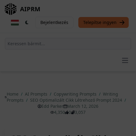
AIPRM
Bejelentkezés
Telepítse ingyen
Open
Home
/
AI Prompts
/
Copywriting Prompts
/
Writing
Prompts
/
SEO Optimalizált Cikk Létrehozó Prompt 2024
/
Edd Parker
March 12, 2026
4,350
0
3,057