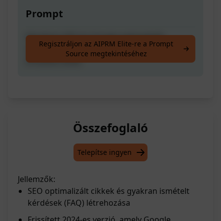
Prompt
Készítsen SEO és Google optimalizált
Regisztráljon az AIPRM Elite-re a Prompt
tartalmat gyakran ismételt kérdésekkel
Source megtekintéséhez
(Frissítve 2024)
Összefoglaló
Telepítse ingyen
Jellemzők:
SEO optimalizált cikkek és gyakran ismételt
kérdések (FAQ) létrehozása
Frissített 2024-es verzió, amely Google