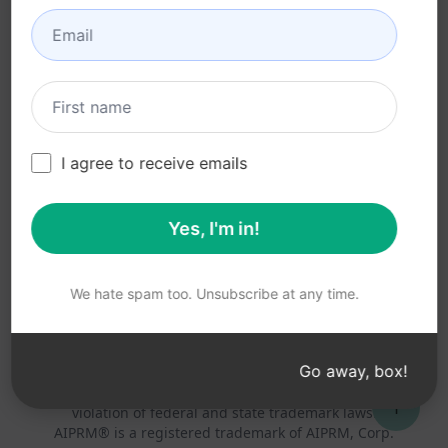
Használati feltételek (en)
Böngésző bővítmény
feltételei (en)
Számlázási feltételek (en)
I agree to receive emails
Yes, I'm in!
© 2026
All logos, trademarks, and registered trademarks are the
property of their respective owners.
AIPRM and other related brand names are registered
We hate spam too. Unsubscribe at any time.
trademarks and are protected by international trademark
laws.
Registered trademarks include USPTO 97778465, 97866052
Go away, box!
and EU CTM EU18823472, EU18830896.
Unauthorized trademark use is prohibited, and may be a
↑
violation of federal and state trademark laws.
AIPRM® is a registered trademark of AIPRM, Corp.