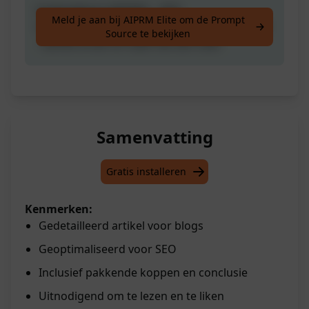
Gedetailleerd ARTIKEL - SEO
Meld je aan bij AIPRM Elite om de Prompt
GEÖPTIMALISEERD - KOPPEN EN CONCLUSIE
Source te bekijken
- Geniet ervan en Geef het een Like!
Samenvatting
Gratis installeren
Kenmerken:
Gedetailleerd artikel voor blogs
Geoptimaliseerd voor SEO
Inclusief pakkende koppen en conclusie
Uitnodigend om te lezen en te liken