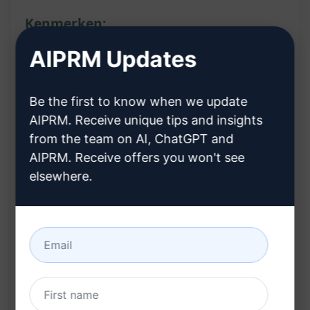
Kenmerken:
AIPRM Updates
Genereert gedetailleerde en informatieve
artikelen
Be the first to know when we update
Optimaliseert de inhoud voor zoekmachines
AIPRM. Receive unique tips and insights
(SEO)
from the team on AI, ChatGPT and
Biedt boeiende koppen om de aandacht van
AIPRM. Receive offers you won't see
lezers te trekken
elsewhere.
Inclusief een krachtige conclusie om je artikel
af te ronden
Voordelen:
Bespaart tijd en moeite bij het schrijven van
blogposts