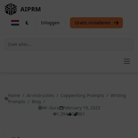
AIPRM
Inloggen
Gratis installeren
Open
Home
/
AI-instructies
/
Copywriting Prompts
/
Writing
Prompts
/
Blog
/
Mr Guru
February 19, 2023
1,394
0
861