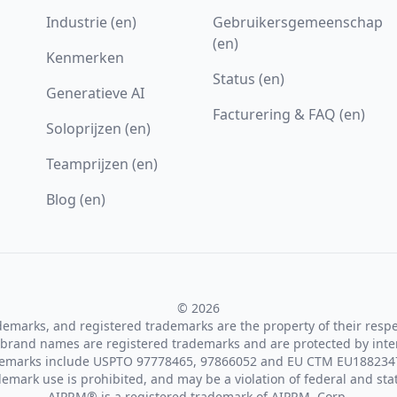
Industrie (en)
Gebruikersgemeenschap
(en)
Kenmerken
Status (en)
Generatieve AI
Facturering & FAQ (en)
Soloprijzen (en)
Teamprijzen (en)
Blog (en)
© 2026
ademarks, and registered trademarks are the property of their resp
brand names are registered trademarks and are protected by inte
demarks include USPTO 97778465, 97866052 and EU CTM EU188234
emark use is prohibited, and may be a violation of federal and sta
AIPRM® is a registered trademark of AIPRM, Corp.