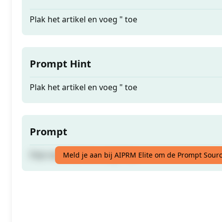
Plak het artikel en voeg " toe
Prompt Hint
Plak het artikel en voeg " toe
Prompt
Plak het artikel en voeg " toe
Meld je aan bij AIPRM Elite om de Prompt Sourc