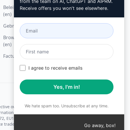
from the team on AI, ChatGPT and AIPRM.
Beleid voor acceptabel gebruik
Google Chrome (en)
Receive offers you won't see elsewhere.
(en)
Microsoft Edge (en)
Gebruiksvoorwaarden (en)
Browseruitbreidingsvoorwaarden
(en)
Factureringsvoorwaarden (en)
I agree to receive emails
Yes, I'm in!
We hate spam too. Unsubscribe at any time.
ective owners.
rnational trademark laws.
72, EU18830896.
te trademark laws.
Go away, box!
↑