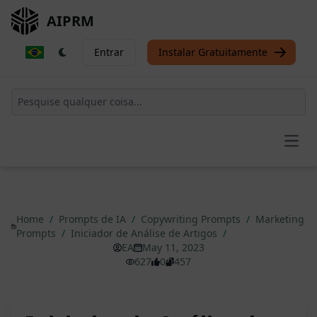
AIPRM
Entrar
Instalar Gratuitamente
Open
Home
/
Prompts de IA
/
Copywriting Prompts
/
Marketing
Prompts
/
Iniciador de Análise de Artigos
/
EA
May 11, 2023
627
0
457