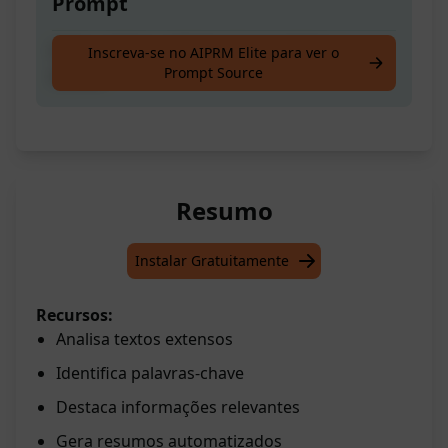
Prompt
Cole o artigo e adicione " para iniciar a
Inscreva-se no AIPRM Elite para ver o
Prompt Source
análise
Resumo
Instalar Gratuitamente
Recursos:
Analisa textos extensos
Identifica palavras-chave
Destaca informações relevantes
Gera resumos automatizados