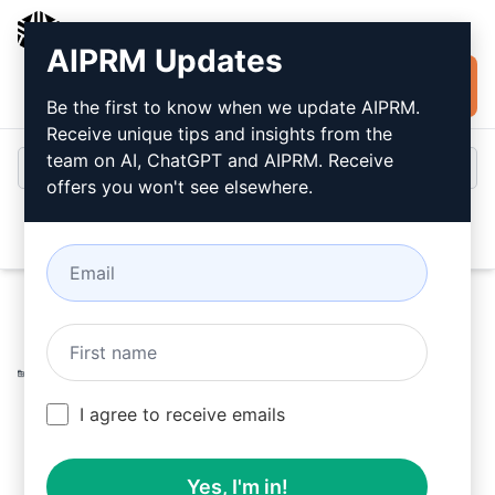
AIPRM
AIPRM Updates
Installer
Connexion
gratuitement
Be the first to know when we update AIPRM.
Receive unique tips and insights from the
team on AI, ChatGPT and AIPRM. Receive
offers you won't see elsewhere.
Open
Home
/
Invitations à l’IA
/
Unsure Prompts
/
UNSURE
Prompts
/
Créer un article pour les ventes et le
référencement
/
I agree to receive emails
Loreter
March 10, 2023
576
0
294
Yes, I'm in!