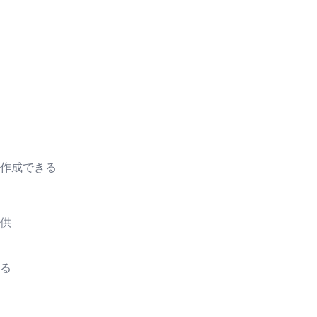
作成できる
供
る