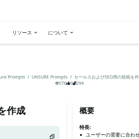
リソース
について
ure Prompts
/
UNSURE Prompts
/
セールスおよびSEO用の投稿を
576
0
294
を作成
概要
特長:
ユーザーの需要に合わ