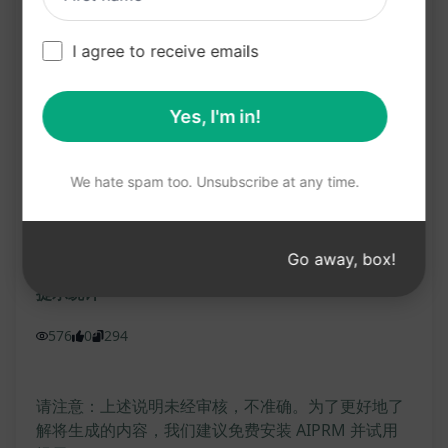
获得有关销售和SEO最新趋势的见解，保持竞争优
势；
I agree to receive emails
为您的业务增加声誉和曝光度，吸引更多目标受
众。
Yes, I'm in!
立即尝试这个ChatGPT提示，为您的销售和SEO帖子
创作出引人注目的内容！
We hate spam too. Unsubscribe at any time.
在克劳德上试用
试用 ChatGPT
Go away, box!
提示统计
576
0
294
请注意：上述说明未经审核，不准确。为了更好地了
解将生成的内容，我们建议免费安装 AIPRM 并试用