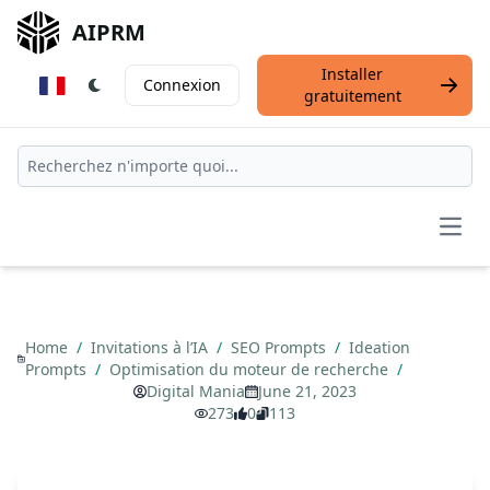
AIPRM
Installer
Connexion
gratuitement
Open
Home
/
Invitations à l’IA
/
SEO Prompts
/
Ideation
Prompts
/
Optimisation du moteur de recherche
/
Digital Mania
June 21, 2023
273
0
113