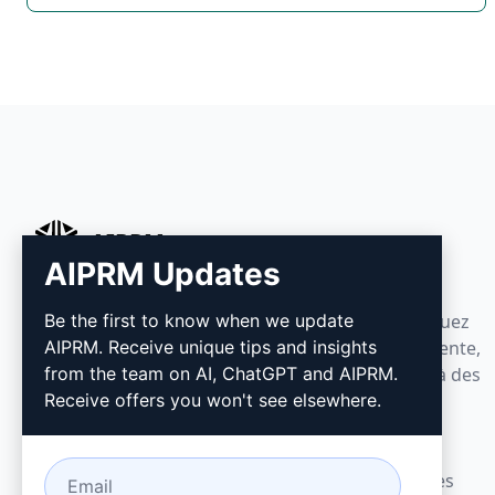
AIPRM
AIPRM Updates
AIPRM est un outil de gestion de prompts et une
Be the first to know when we update
bibliothèque communautaire de prompts. Effectuez
AIPRM. Receive unique tips and insights
en quelques minutes vos tâches en marketing, vente,
from the team on AI, ChatGPT and AIPRM.
opérations, productivité et support client grâce à des
Receive offers you won't see elsewhere.
prompts prêts à l’emploi pour ChatGPT, Claude,
Gemini, Midjourney, GPT Image et plus encore.
Conçu pour les petites entreprises. Adopté par les