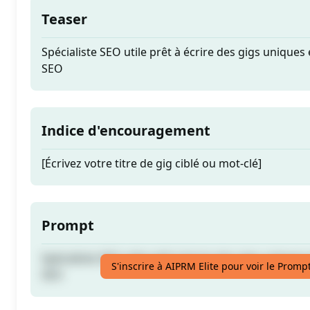
Teaser
Spécialiste SEO utile prêt à écrire des gigs uniques
SEO
Indice d'encouragement
[Écrivez votre titre de gig ciblé ou mot-clé]
Prompt
Spécialiste SEO utile prêt à écrire des gigs uniques
S'inscrire à AIPRM Elite pour voir le Promp
SEO