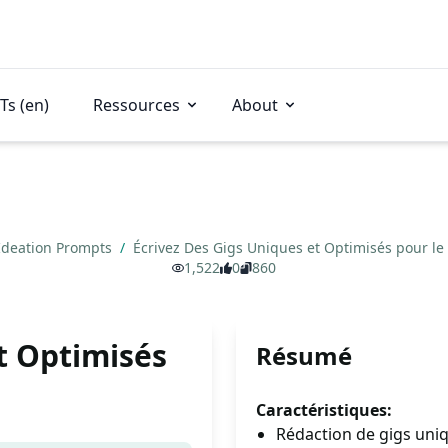
Ts (en)
Ressources
About
Ideation Prompts
/
Écrivez Des Gigs Uniques et Optimisés pour l
1,522
0
860
t Optimisés
Résumé
Caractéristiques:
Rédaction de gigs uniq