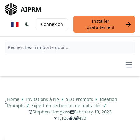
AIPRM
Installer
Connexion
gratuitement
Open
Home
/
Invitations à l’IA
/
SEO Prompts
/
Ideation
Prompts
/
Expert en recherche de mots-clés
/
Stephen Hodgkiss
February 19, 2023
1,128
0
493