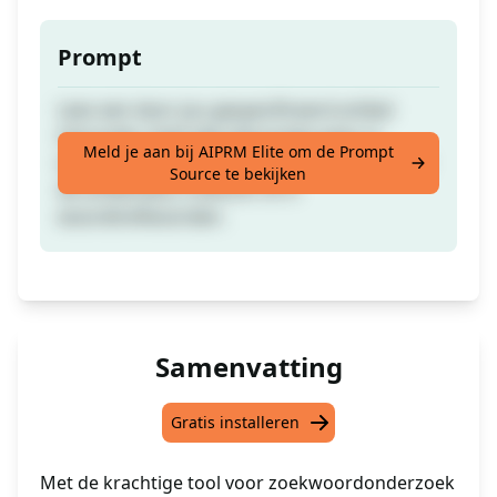
Prompt
Lees een door jou gespecificeerd artikel
hieronder. Geef alle informatie weer in
Meld je aan bij AIPRM Elite om de Prompt
tabelindeling. Vind het hoofdtrefwoord voor
Source te bekijken
dit artikel plus 2-woord- of 3-
woordtrefwoorden.
Samenvatting
Gratis installeren
Met de krachtige tool voor zoekwoordonderzoek