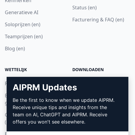
Kenmerken
Status (en)
Generatieve AI
Facturering & FAQ (en)
Soloprijzen (en)
Teamprijzen (en)
Blog (en)
WETTELIJK
DOWNLOADEN
Privacybeleid (en)
Hoe installeren
AIPRM Updates
Beleid voor acceptabel
Google Chrome (en)
Be the first to know when we update AIPRM.
gebruik (en)
Microsoft Edge (en)
Receive unique tips and insights from the
Gebruiksvoorwaarden
team on AI, ChatGPT and AIPRM. Receive
(en)
offers you won't see elsewhere.
Browseruitbreidingsvoorwaarden