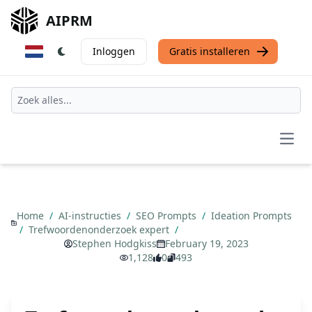
AIPRM
Inloggen
Gratis installeren
Open
Home
/
AI-instructies
/
SEO Prompts
/
Ideation Prompts
/
Trefwoordenonderzoek expert
/
Stephen Hodgkiss
February 19, 2023
1,128
0
493