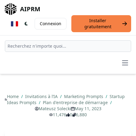
AIPRM
Installer
Connexion
gratuitement
Open
Home
/
Invitations à l’IA
/
Marketing Prompts
/
Startup
Ideas Prompts
/
Plan d'entreprise de démarrage
/
Mateusz Solecki
May 11, 2023
11,476
0
6,880