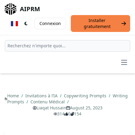
AIPRM
Installer
Connexion
gratuitement
Open
Home
/
Invitations à l’IA
/
Copywriting Prompts
/
Writing
Prompts
/
Contenu Médical
/
Liaqat Hussain
August 25, 2023
314
0
154