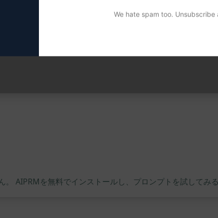
効率的なツールとなる
We hate spam too. Unsubscribe a
コンテンツ生成プロンプトは、医療分野における情報提供や研究
します。"Try this Prompt on ChatGPT"ボ
。 AIPRMを無料でインストールし、プロンプトを試してみ