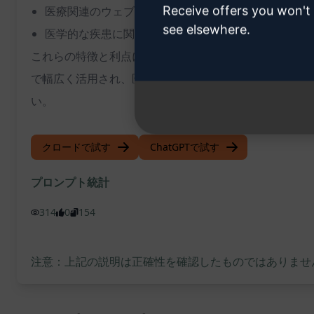
Receive offers you won't
医療関連のウェブサイトやコンテンツ制作者にとって
see elsewhere.
医学的な疾患に関する情報を正確に伝えるのに役立つ
これらの特徴と利点により、ChatGPTのこの新しい
で幅広く活用され、医療関連の情報コンテンツの品質向上に寄与
い。
クロードで試す
ChatGPTで試す
プロンプト統計
314
0
154
注意：上記の説明は正確性を確認したものではありません