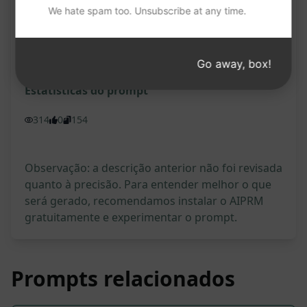
We hate spam too. Unsubscribe at any time.
Experimente no Cla
Experimente no Cha
ude
tGPT
Go away, box!
Estatísticas do prompt
314
0
154
Observação: a descrição anterior não foi revisada
quanto à precisão. Para entender melhor o que
será gerado, recomendamos instalar o AIPRM
gratuitamente e experimentar o prompt.
Prompts relacionados