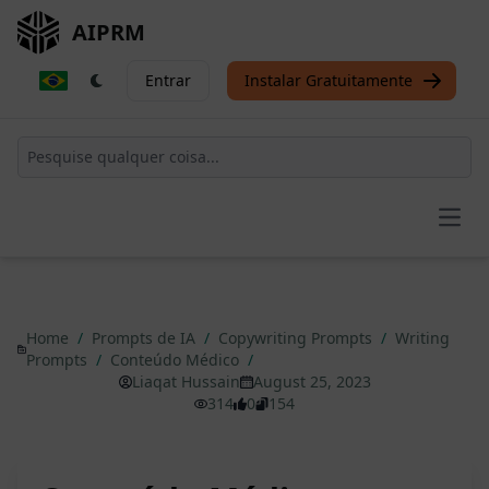
AIPRM
Entrar
Instalar Gratuitamente
Open
Home
/
Prompts de IA
/
Copywriting Prompts
/
Writing
Prompts
/
Conteúdo Médico
/
Liaqat Hussain
August 25, 2023
314
0
154