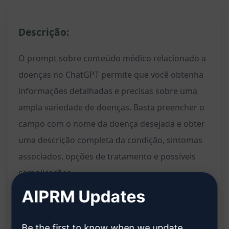
Descrição:
O prompt sobre conteúdo médico relacionado a
doenças no ChatGPT permite que você obtenha
informações detalhadas e precisas sobre uma
ampla variedade de doenças. Basta preencher o
campo com o nome da doença desejada e obter
uma descrição completa da condição, sintomas
associados, opções de tratamento e possíveis
complicações.
AIPRM Updates
Recursos:
Fornece informações detalhadas sobre
Be the first to know when we update