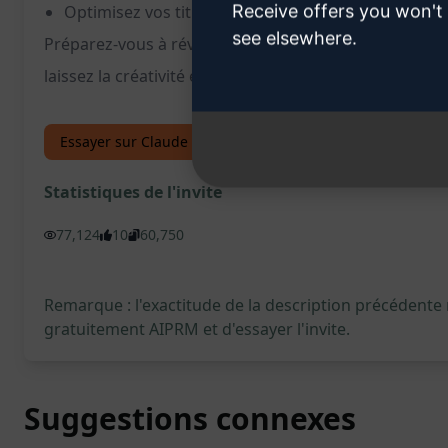
Receive offers you won't
Optimisez vos titres pour un impact maximal sur v
see elsewhere.
Préparez-vous à révolutionner vos titres YouTube et à
laissez la créativité et l'efficacité des titres faire le rest
Essayer sur Claude
Essayer sur ChatGPT
Statistiques de l'invite
77,124
10
60,750
Remarque : l'exactitude de la description précédente
gratuitement AIPRM et d'essayer l'invite.
Suggestions connexes