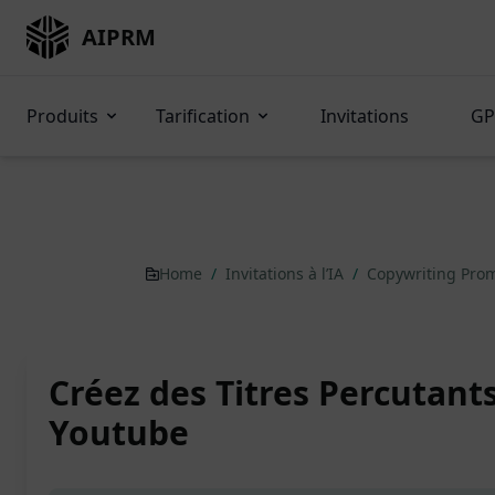
AIPRM
Produits
Tarification
Invitations
GP
Home
/
Invitations à l’IA
/
Copywriting Pro
Créez des Titres Percutant
Youtube