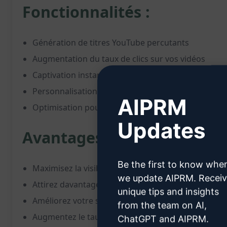
Fonctionnalités :
Génération de titres YouTube percutants
Augmentation du taux de clics sur vos vidéos
Captivation instantanée de l'audience
Personnalisation des titres en fonction de votre c
AIPRM
Optimisation pour susciter l'intérêt et l'engageme
Updates
Avantages :
Be the first to know whe
Maximisez la visibilité de vos vidéos sur YouTube
we update AIPRM. Recei
Attirez davantage de spectateurs grâce à des titr
unique tips and insights
Améliorez votre stratégie de contenu pour une cr
from the team on AI,
Augmentez le taux de clics et l'engagement sur vo
ChatGPT and AIPRM.