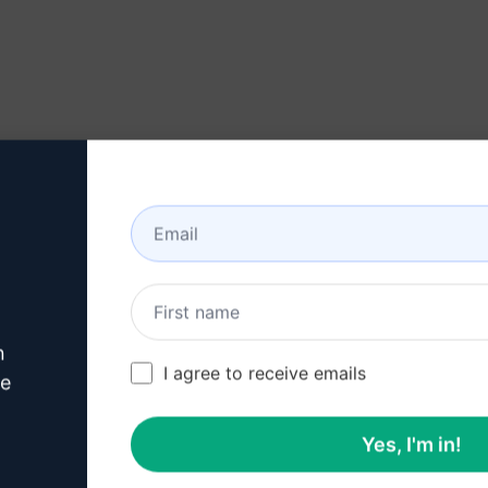
ontenu
nt des spectateurs
n
I agree to receive emails
ve
es accrocheurs
oissance organique
Yes, I'm in!
s vidéos