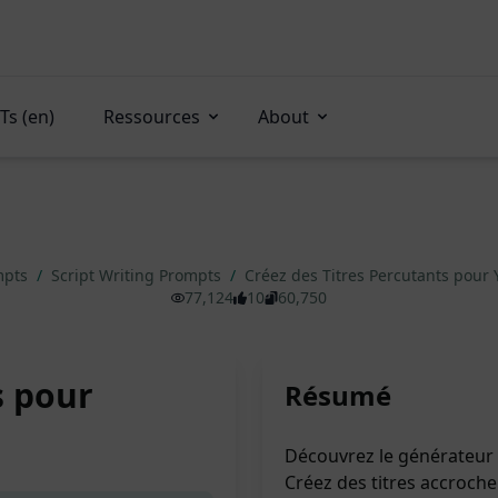
Ts (en)
Ressources
About
mpts
/
Script Writing Prompts
/
Créez des Titres Percutants pour
77,124
10
60,750
s pour
Résumé
Découvrez le générateur d
Créez des titres accroche